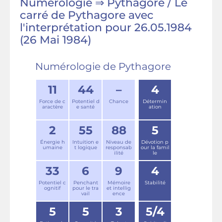
Numérologie ⇒ Pythagore / Le
carré de Pythagore avec
l'interprétation pour 26.05.1984
(26 Mai 1984)
Numérologie de Pythagore
11
44
–
4
Force de c
Potentiel d
Chance
Détermin
aractère
e santé
ation
2
55
88
5
Énergie h
Intuition e
Niveau de
Dévotion p
umaine
t logique
responsab
our la famil
ilité
le
33
6
9
4
Potentiel c
Penchant
Mémoire
Stabilité
ognitif
pour le tra
et intellig
vail
ence
5
5
3
5/4