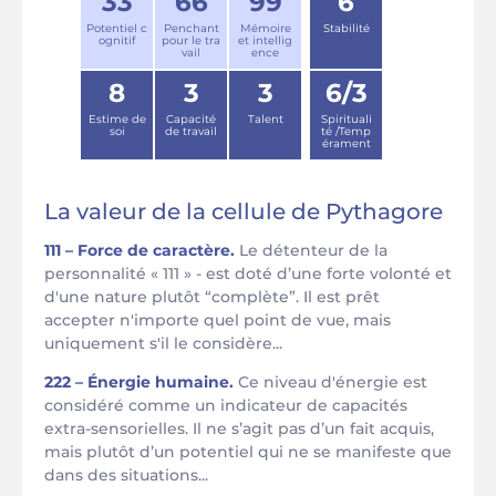
33
66
99
6
Potentiel c
Penchant
Mémoire
Stabilité
ognitif
pour le tra
et intellig
vail
ence
8
3
3
6/3
Estime de
Capacité
Talent
Spirituali
soi
de travail
té /Temp
érament
La valeur de la cellule de Pythagore
111 – Force de caractère.
Le détenteur de la
personnalité « 111 » - est doté d’une forte volonté et
d'une nature plutôt “complète”. Il est prêt
accepter n'importe quel point de vue, mais
uniquement s'il le considère...
222 – Énergie humaine.
Ce niveau d'énergie est
considéré comme un indicateur de capacités
extra-sensorielles. Il ne s’agit pas d’un fait acquis,
mais plutôt d’un potentiel qui ne se manifeste que
dans des situations...