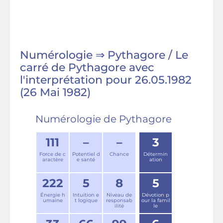
Numérologie ⇒ Pythagore / Le
carré de Pythagore avec
l'interprétation pour 26.05.1982
(26 Mai 1982)
Numérologie de Pythagore
111
–
–
3
Force de c
Potentiel d
Chance
Détermin
aractère
e santé
ation
222
5
8
5
Énergie h
Intuition e
Niveau de
Dévotion p
umaine
t logique
responsab
our la famil
ilité
le