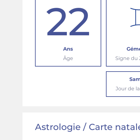
22
Ans
Gém
Âge
Signe du
Sam
Jour de l
Astrologie / Сarte natal