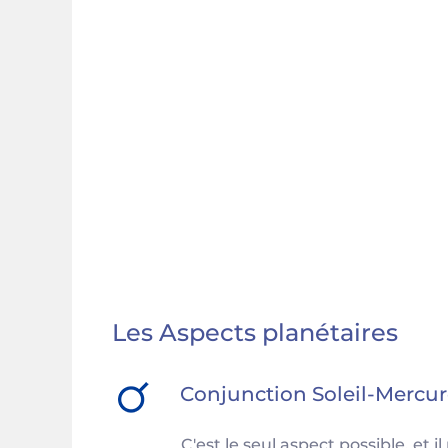
Les Aspects planétaires
Conjunction
Soleil
-
Mercur
C'est le seul aspect possible, et