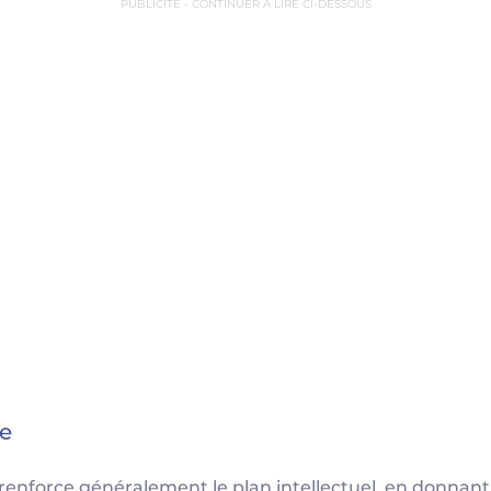
PUBLICITÉ - CONTINUER À LIRE CI-DESSOUS
e
 il renforce généralement le plan intellectuel, en donnan