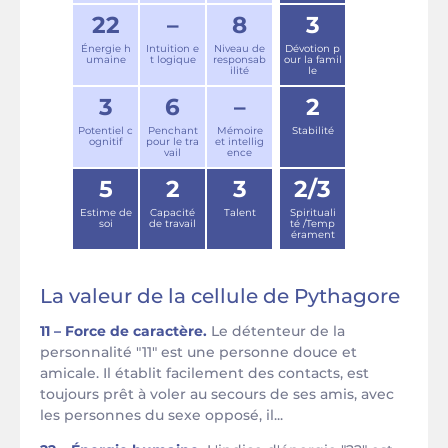
22
–
8
3
Énergie h
Intuition e
Niveau de
Dévotion p
umaine
t logique
responsab
our la famil
ilité
le
3
6
–
2
Potentiel c
Penchant
Mémoire
Stabilité
ognitif
pour le tra
et intellig
vail
ence
5
2
3
2/3
Estime de
Capacité
Talent
Spirituali
soi
de travail
té /Temp
érament
La valeur de la cellule de Pythagore
11 – Force de caractère.
Le détenteur de la
personnalité "11" est une personne douce et
amicale. Il établit facilement des contacts, est
toujours prêt à voler au secours de ses amis, avec
les personnes du sexe opposé, il...