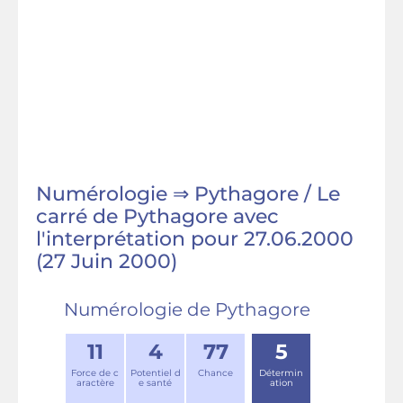
Numérologie ⇒ Pythagore / Le
carré de Pythagore avec
l'interprétation pour 27.06.2000
(27 Juin 2000)
Numérologie de Pythagore
11
4
77
5
Force de c
Potentiel d
Chance
Détermin
aractère
e santé
ation